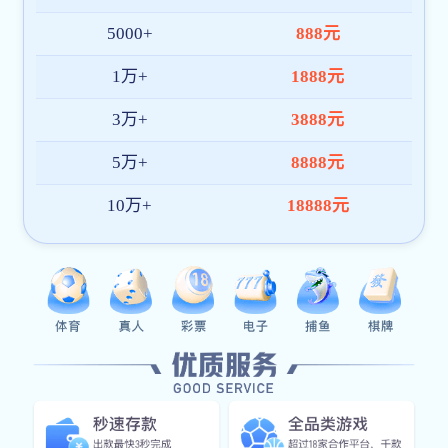
进措施。通过对这些方面的深入剖析，我们希望能够
为改善球队现状提供一些可行的建议。
1、传球失误对球队影响
在一场比赛中，传球失误会直接导致进攻机会的丧
失。当球队无法有效地把球传到得分手手中时，即使
有再好的战术安排，也难以实现预期效果。这种情况
不仅影响了进攻效率，还可能导致对方反击，从而给
球队带来更大的压力。
此外，频繁的失误还会影响到队员们的心理状态。当
一个队伍开始出现连续失误时，队员们往往会感到沮
丧和焦虑，这种情绪会进一步加剧他们在场上的紧张
感，从而形成恶性循环。这样的局面不仅损害了团队