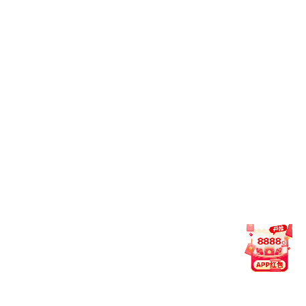
术动作。
此外，在赛前或赛后组织团建活动，让队员们在场外
增进交流，也是增强默契的一种有效方法。在轻松愉
快的氛围中，成员可以更好地了解彼此，从而在场上
形成更加自然流畅的信息沟通链条。
要想达到理想状态，还需要教练组发挥引导作用，通
过观察和总结各个季度或阶段内的小组表现，为不同
组合提供更多实践机会，使得各个位置之间形成稳定
且高效的信息交互机制，这样才能最大限度地减少因
沟通不畅造成的问题。
4、针对性改进措施
为了有效改善球队目前面临的问题，需要制定一系列