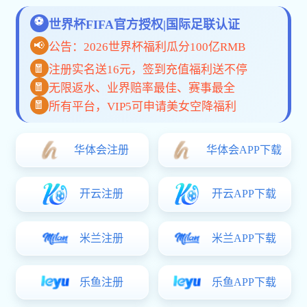
首页
/
体育焦点
/ 正文