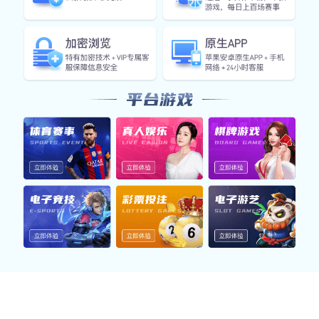
考验着球员们的技战术水平，更加锻炼了他们心理素
质。当时球队氛围浓厚，每一个进球都能点燃全场观
众热情，令每位球员铭记于心。
此外，特里的职业生涯也并非一帆风顺，他经历过伤
病、低谷以及外界压力。但正是在这样的挑战中，他
展现出了顽强不屈的一面。这种精神不仅感染了队
友，也鼓舞了一代又一代年轻球员，让他们明白什么
是真正的职业精神和团队协作的重要性。
2、拜仁与巴黎之争
最近，在欧冠赛场上拜仁慕尼黑与巴黎圣日耳曼之间
的一场焦点战役引发了激烈讨论。这场比赛中出现了
一些颇具争议性的判罚，使得双方球队及其支持者对
此产生不同看法。在关键时刻，裁判的一些决定直接