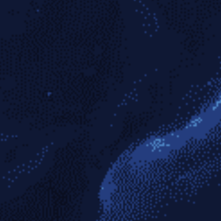
我们记录每次进步，只为更稳定的赛事观看与数据服务。