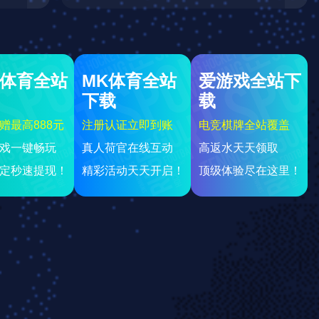
性与观赛体验。