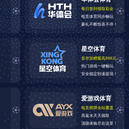
为。
播。
任。