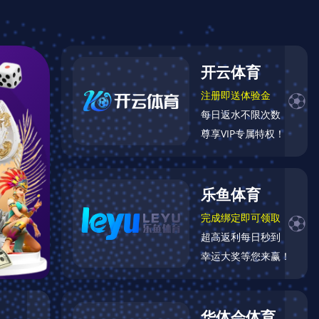
焦点
解并同意遵守本协议所有内容。
动及数据使用。
事动态、数据查询、图文资讯等，服务范围会随平台更新适