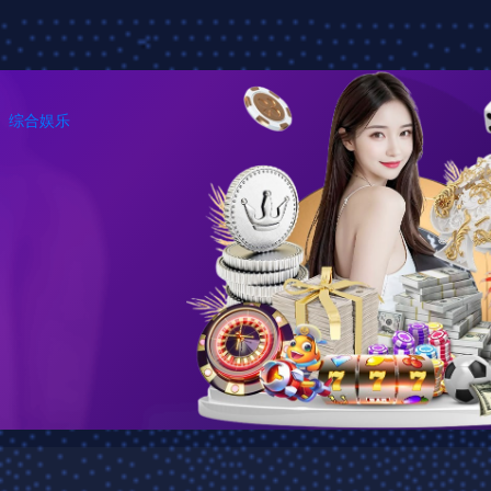
下载App
公司简介
体育
用户协议
受条款
注册、登录或使用kaiyun官网首页平台服务时，即表示已阅读、理
户规则
提供真实有效资料注册账户，并对账户操作行为负责，包括浏览、互
务内容
开云(中国)Kaiyun·官方网站-登录入口相关内容服务，包括赛