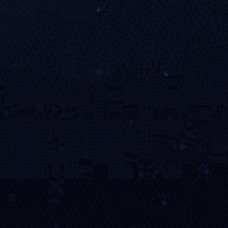
提升产品体验。
kaiyun官网首页
kaiyun官网首页官方网站【KY1.AC】官网认证:手机版、
pp下载、登录入口、官方网站、网页版、平台、网址、地
、注册、娱乐，kaiyun官网首页(中国)官方网站欢迎大家