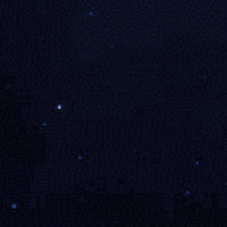
2019年6月18日 · v2.2.1
支持欧洲杯赛程展示。
提升老机型兼容性。
未来我们将继
推荐网站