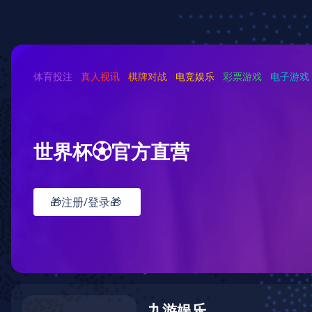
立即注册
协议目录
1. 接受条款
1. 接
2. 账户规则
用户在
3. 服务内容
4. 用户行为
5. 知识产权
2. 账
6. 服务终止
用户须
7. 免责声明
8. 法律适用
3. 服
9. 联系我们
平台提供