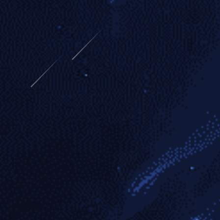
亚洲体育服务平台大奖
2022 年度综合类数字体育平台荣誉奖项，肯定平
台服务能力。
k