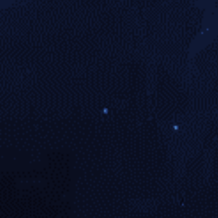
奥运专属页面上线。
赛事通知机制增强。
2021年3月10日 · v4.6.1
首页动效优化。
修复偶发闪退问题。
2019 年
2019年11月3日 · v2.3.4
上线赛事回顾模块。
简化登录流程。